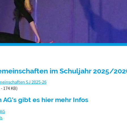
emeinschaften im Schuljahr 2025/202
meinschaften SJ 2025-26
 - 174 KB)
 AG's gibt es hier mehr Infos
 AG
ds