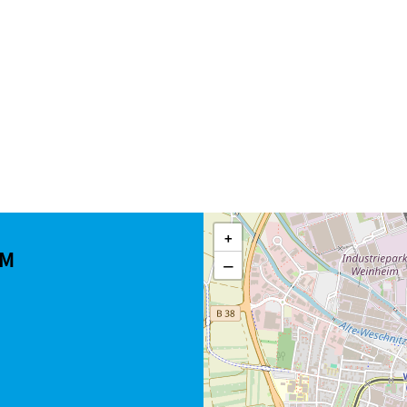
+
UM
−